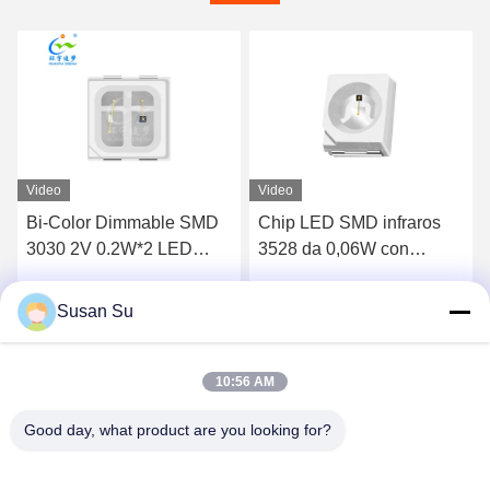
Video
Video
Bi-Color Dimmable SMD
Chip LED SMD infraros
3030 2V 0.2W*2 LED
3528 da 0,06W con
CHIP 660NM 845NM
apertura a tazza alta,
SMD LED
utilizzabile come lente,
Susan Su
Parla Adesso.
Parla Adesso.
colore rosso, per terapia
luminosa e illuminazione
automobilistica
10:56 AM
Good day, what product are you looking for?
Shenzhen Huanyu Dream Technology Co., Ltd