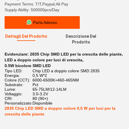
Payment Terms: T/T,Paypal,Ali Pay
Supply Ability: 500000pcs/Day
Parla Adesso.
Dettagli Del Prodotto
Descrizione Del
Prodotto
Evidenziare:
2835 Chip SMD LED per la crescita delle piante
,
LED a doppio colore per luci di crescita
,
0.5W bicolore SMD LED
Tipo LED:
Chip LED a doppio colore SMD 2835
Energia:
0,5 W*2
Colore (CCT):
6000-6500K+460-465NM
Substrato:
Pct
Lume:
65-75LM/12-14LM
Voltaggio:
3.0-3.2V
CRI:
80 (90+)
Personalizzato:
Disponibile
2835 Chip LED SMD a doppio colore 0,5 W per luci per la
crescita delle piante