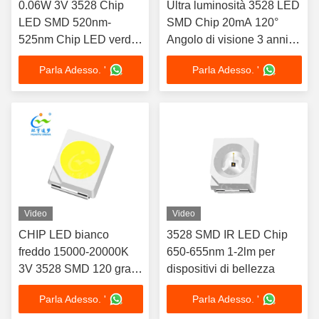
0.06W 3V 3528 Chip
Ultra luminosità 3528 LED
LED SMD 520nm-
SMD Chip 20mA 120°
525nm Chip LED verde
Angolo di visione 3 anni di
Ampio angolo di visione
garanzia
Parla Adesso. '
Parla Adesso. '
Video
Video
CHIP LED bianco
3528 SMD IR LED Chip
freddo 15000-20000K
650-655nm 1-2lm per
3V 3528 SMD 120 gradi
dispositivi di bellezza
9-11LM
Parla Adesso. '
Parla Adesso. '