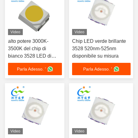
Video
Video
alto potere 3000K-
Chip LED verde brillante
3500K del chip di
3528 520nm-525nm
bianco 3528 LED di
disponibile su misura
0.06W per la striscia
Parla Adesso. '
Parla Adesso. '
leggera
Video
Video