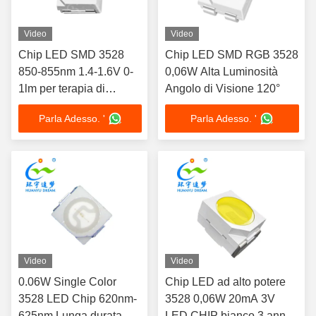
Video
Video
Chip LED SMD 3528
Chip LED SMD RGB 3528
850-855nm 1.4-1.6V 0-
0,06W Alta Luminosità
1lm per terapia di
Angolo di Visione 120°
bellezza
Parla Adesso. '
Parla Adesso. '
Video
Video
0.06W Single Color
Chip LED ad alto potere
3528 LED Chip 620nm-
3528 0,06W 20mA 3V
625nm Lunga durata
LED CHIP bianco 3 anni