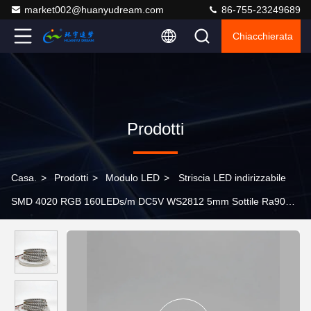
market002@huanyudream.com
86-755-23249689
Chiacchierata
Prodotti
Casa.
>
Prodotti
>
Modulo LED
>
Striscia LED indirizzabile
SMD 4020 RGB 160LEDs/m DC5V WS2812 5mm Sottile Ra90
Luce a nastro flessibile con alto CRI