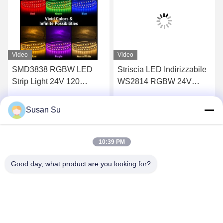
Video
Video
SMD3838 RGBW LED
Striscia LED Indirizzabile
Strip Light 24V 120
WS2814 RGBW 24V
LED/m 10mm PCB
108LEDs/m 10mm 4in1
Analog 4-Channel PWM
3838 SMD RGBW Dream
Susan Su
Parla Adesso.
Parla Adesso.
Flexible LED Tape
Color Nastro LED
WS2814 per il progetto di
Flessibile Controllabile
illuminazione fai da te
Individualmente per
10:39 PM
Illuminazione d'Ambiente
Good day, what product are you looking for?
Shenzhen Huanyu Dream Technology Co., Ltd
market002@huanyudream.com