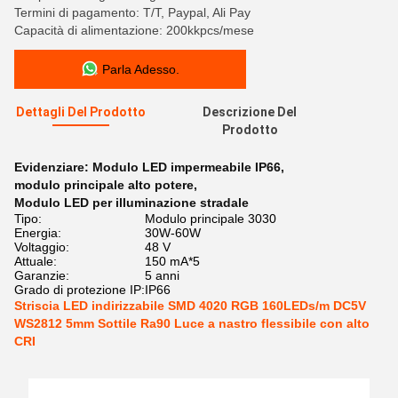
Termini di pagamento: T/T, Paypal, Ali Pay
Capacità di alimentazione: 200kkpcs/mese
Parla Adesso.
Dettagli Del Prodotto
Descrizione Del
Prodotto
Evidenziare:
Modulo LED impermeabile IP66
,
modulo principale alto potere
,
Modulo LED per illuminazione stradale
Tipo:
Modulo principale 3030
Energia:
30W-60W
Voltaggio:
48 V
Attuale:
150 mA*5
Garanzie:
5 anni
Grado di protezione IP:
IP66
Striscia LED indirizzabile SMD 4020 RGB 160LEDs/m DC5V
WS2812 5mm Sottile Ra90 Luce a nastro flessibile con alto
CRI