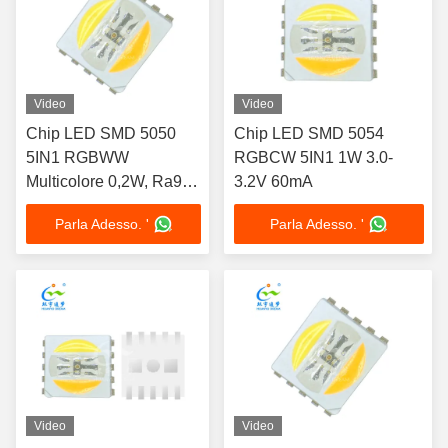
Video
Video
Chip LED SMD 5050
Chip LED SMD 5054
5IN1 RGBWW
RGBCW 5IN1 1W 3.0-
Multicolore 0,2W, Ra95,
3.2V 60mA
Bianco Caldo e Bianco
Parla Adesso. '
Parla Adesso. '
Freddo
Video
Video