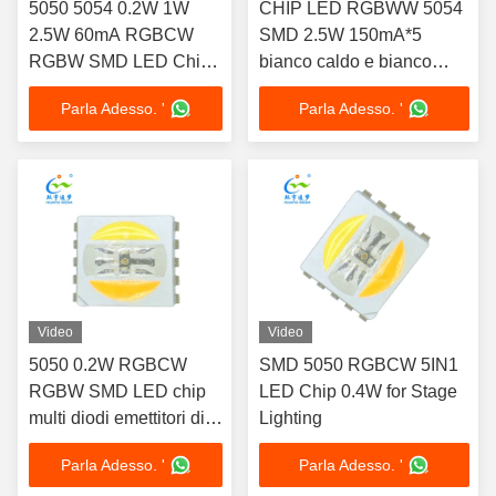
5050 5054 0.2W 1W
CHIP LED RGBWW 5054
2.5W 60mA RGBCW
SMD 2.5W 150mA*5
RGBW SMD LED Chip
bianco caldo e bianco
Multi Color Light
freddo Ra80 per luci da
Parla Adesso. '
Parla Adesso. '
Emitting Diode get
palcoscenico
multicolor smd led rohs
tecnologia di chip led
per luci da palco
Video
Video
5050 0.2W RGBCW
SMD 5050 RGBCW 5IN1
RGBW SMD LED chip
LED Chip 0.4W for Stage
multi diodi emettitori di
Lighting
luce a colori
Parla Adesso. '
Parla Adesso. '