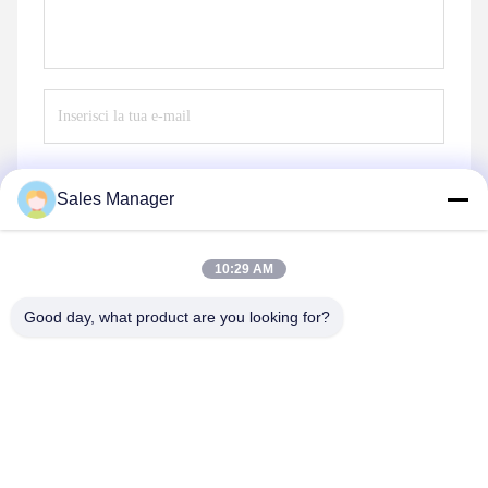
Sales Manager
Invia
10:29 AM
Good day, what product are you looking for?
Shenzhen Huanyu Dream Technology Co., Ltd
market002@huanyudream.com
86-755-23249689