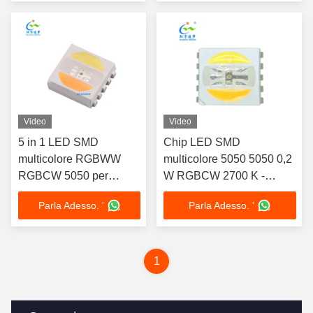
Video
Video
5 in 1 LED SMD
Chip LED SMD
multicolore RGBWW
multicolore 5050 5050 0,2
RGBCW 5050 per
W RGBCW 2700 K -
illuminazione
25000 K
Parla Adesso. '
Parla Adesso. '
commerciale
1