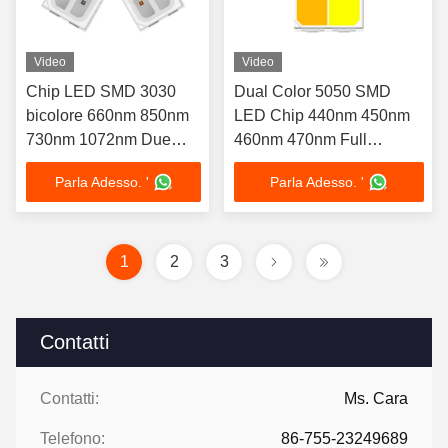
Video
Video
Chip LED SMD 3030
Dual Color 5050 SMD
bicolore 660nm 850nm
LED Chip 440nm 450nm
730nm 1072nm Due
460nm 470nm Full
colori Spettro
Spectrum Customization
Parla Adesso. '
Parla Adesso. '
Personalizzazione
Available 1W For Outdoor
Disponibile 1W Per
portable flashlights
cappello terapia
1
2
3
Contatti
Contatti:
Ms. Cara
Telefono:
86-755-23249689