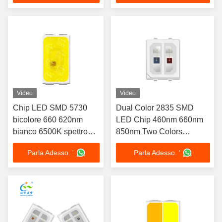
rossa
apparecchiature di
fototerapia, pannelli
luminosi a LED di grandi
dimensioni, luci per saune
Video
Video
Chip LED SMD 5730
Dual Color 2835 SMD
bicolore 660 620nm
LED Chip 460nm 660nm
bianco 6500K spettro
850nm Two Colors
completo
Spectrum Customization
Parla Adesso. '
Parla Adesso. '
Personalizzazione
Available 1W For Therapy
disponibile 1W Per luce
Mask Belt
di riempimento
alimentare Illuminazione
decorativa per carne