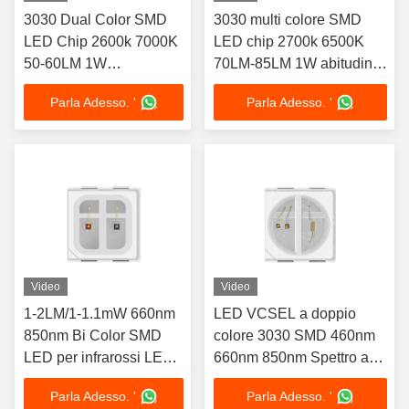
3030 Dual Color SMD
3030 multi colore SMD
LED Chip 2600k 7000K
LED chip 2700k 6500K
50-60LM 1W
70LM-85LM 1W abitudine
Disponibile su misura
Availabe
Parla Adesso. '
Parla Adesso. '
Video
Video
1-2LM/1-1.1mW 660nm
LED VCSEL a doppio
850nm Bi Color SMD
colore 3030 SMD 460nm
LED per infrarossi LED
660nm 850nm Spettro a
Dispositivo facciale per
due colori
Parla Adesso. '
Parla Adesso. '
la terapia della luce
personalizzabile 1W per