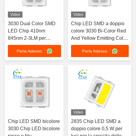
Video
Video
3030 Dual Color SMD
Chip LED SMD a doppio
LED Chip 410nm
colore 3030 Bi-Color Red
845nm 2-3LM per
And Yellow Emitting Color
dispositivi di bellezza
LED Chip
Parla Adesso. '
Parla Adesso. '
Video
Chip LED SMD bicolore
2835 Chip LED SMD a
3030 Chip LED bicolore
doppio colore 0,5 W per
rosso e blu
luci per la crescita delle