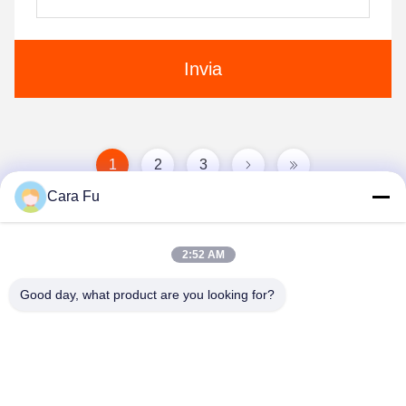
Invia
1
2
3
Cara Fu
2:52 AM
Good day, what product are you looking for?
Shenzhen Huanyu Dream Technology Co., Ltd
market002@huanyudream.com