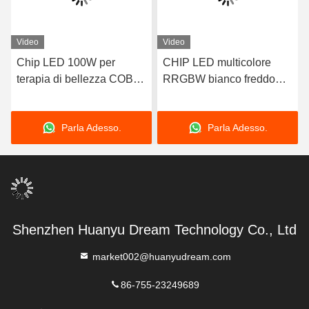
Video
Video
Chip LED 100W per
CHIP LED multicolore
terapia di bellezza COB
RRGBW bianco freddo
5032 RIRBYIRRB LED
4023 COB a tensione
MULTICOLORE IN 1
costante 20-24V 33W
Parla Adesso.
Parla Adesso.
Ra90-95
Shenzhen Huanyu Dream Technology Co., Ltd
market002@huanyudream.com
86-755-23249689