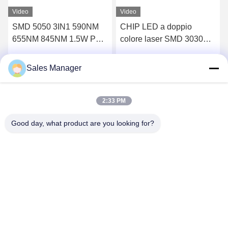
Video
Video
SMD 5050 3IN1 590NM
CHIP LED a doppio
655NM 845NM 1.5W Per
colore laser SMD 3030
Dispositivo di Bellezza a
450-455NM 655-660NM
Luce Rossa Infrarossa
0.1W*2 20mA per luce per
Sales Manager
Parla Adesso.
Parla Adesso.
terapia di bellezza
2:33 PM
Good day, what product are you looking for?
Shenzhen Huanyu Dream Technology Co., Ltd
market002@huanyudream.com
86-755-23249689
Edificio 5F-A, Quanju High-tech Park, n. 77 Jiangshi
Road, Gongming Street, Guangming, Shenzhen