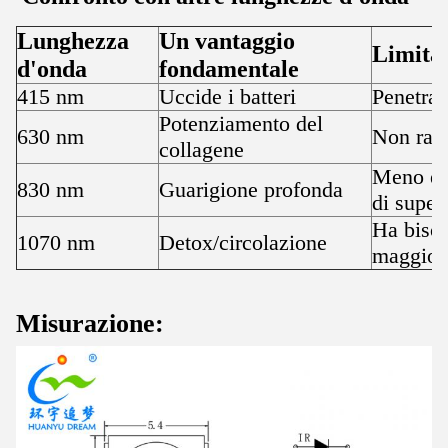
Lunghezza
Un vantaggio
Limita
d'onda
fondamentale
415 nm
Uccide i batteri
Penetraz
Potenziamento del
630 nm
Non rag
collagene
Meno eff
830 nm
Guarigione profonda
di super
Ha biso
1070 nm
Detox/circolazione
maggior
Misurazione: