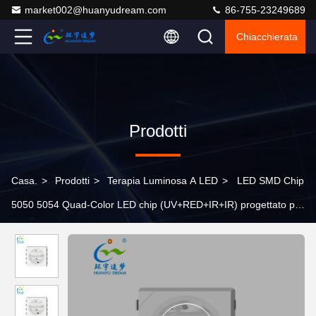
market002@huanyudream.com
86-755-23249689
Chiacchierata
Prodotti
Casa.
>
Prodotti
>
Terapia Luminosa A LED
>
LED SMD Chip
5050 5054 Quad-Color LED chip (UV+RED+IR+IR) progettato per
applicazioni di luce di bellezza: