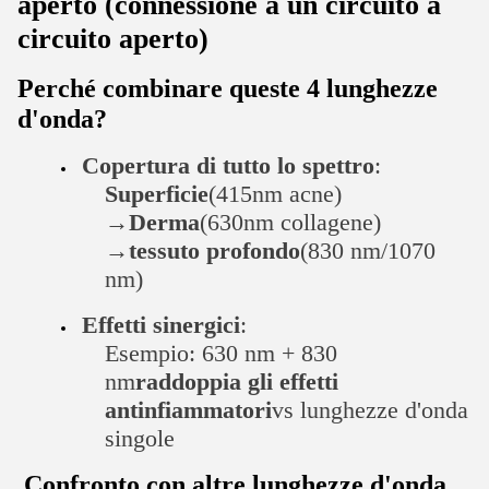
aperto (connessione a un circuito a
circuito aperto)
Perché combinare queste 4 lunghezze
d'onda?
Copertura di tutto lo spettro
:
Superficie
(415nm acne)
→
Derma
(630nm collagene)
→
tessuto profondo
(830 nm/1070
nm)
Effetti sinergici
:
Esempio: 630 nm + 830
nm
raddoppia gli effetti
antinfiammatori
vs lunghezze d'onda
singole
Confronto con altre lunghezze d'onda