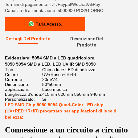
Termini di pagamento: T/T/Paypal/Wechat/AliPay
Capacità di alimentazione: 5000000 PCS/GIORNO
Parla Adesso.
Dettagli Del Prodotto
Descrizione Del
Prodotto
Evidenziare:
5054 SMD a LED quadricolore
,
5050 5054 SMD a LED
,
LED UV IR SMD 5050
Tipo:
Chip a luce LED di bellezza
Colore:
UV+Rosso+IR+IR
Corrente:
20mA*4
Dimensione:
50*50mm
applicazioni:
Luce medica
Lunghezza d'onda:
415 nm 620 nm 850 nm 940 nm
Personalizzato:
Sì
LED SMD Chip 5050 5054 Quad-Color LED chip
(UV+RED+IR+IR) progettato per applicazioni di luce di
bellezza:
Connessione a un circuito a circuito