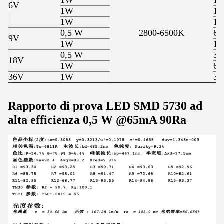
1W
1
6V
1W
1
1W
1
0,5 W
2800-6500K
6
9V
1W
1
0,5 W
3
18V
1W
6
36V
1W
3
Rapporto di prova LED SMD 5730 ad
alta efficienza 0,5 W @65mA 90Ra