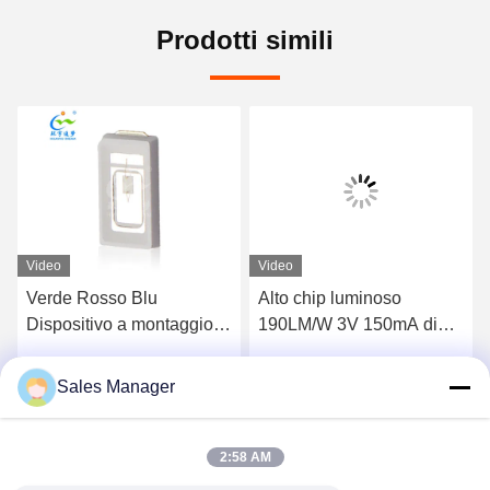
Prodotti simili
Video
Video
Verde Rosso Blu
Alto chip luminoso
Dispositivo a montaggio
190LM/W 3V 150mA di
superficiale LED SMD
5730 SMD LED per luce
5730 Chip Reclamo
di inondazione
Sales Manager
Parla Adesso.
Parla Adesso.
RoHS
2:58 AM