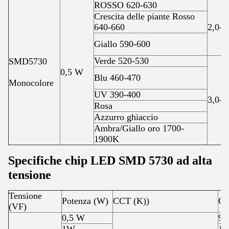
ROSSO 620-630
Crescita delle piante Rosso
640-660
2,0-2
Giallo 590-600
Verde 520-530
SMD5730
0,5 W
Blu 460-470
Monocolore
UV 390-400
3,0-3
Rosa
Azzurro ghiaccio
Ambra/Giallo oro 1700-
1900K
Specifiche chip LED SMD 5730 ad alta
tensione
Tensione
Potenza (W)
CCT (K))
Co
(VF)
0,5 W
9