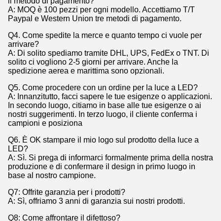
il metodo di pagamento?
A: MOQ è 100 pezzi per ogni modello. Accettiamo T/T
Paypal e Western Union tre metodi di pagamento.
Q4. Come spedite la merce e quanto tempo ci vuole per
arrivare?
A: Di solito spediamo tramite DHL, UPS, FedEx o TNT. Di
solito ci vogliono 2-5 giorni per arrivare. Anche la
spedizione aerea e marittima sono opzionali.
Q5. Come procedere con un ordine per la luce a LED?
A: Innanzitutto, facci sapere le tue esigenze o applicazioni.
In secondo luogo, citiamo in base alle tue esigenze o ai
nostri suggerimenti. In terzo luogo, il cliente conferma i
campioni e posiziona
Q6. È OK stampare il mio logo sul prodotto della luce a
LED?
A: Sì. Si prega di informarci formalmente prima della nostra
produzione e di confermare il design in primo luogo in
base al nostro campione.
Q7: Offrite garanzia per i prodotti?
A: Sì, offriamo 3 anni di garanzia sui nostri prodotti.
Q8: Come affrontare il difettoso?