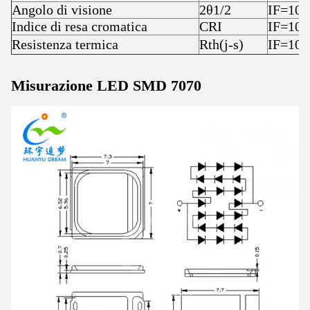
Angolo di visione
2θ1/2
IF=10
Indice di resa cromatica
CRI
IF=10
Resistenza termica
Rth(j-s)
IF=10
Misurazione LED SMD 7070