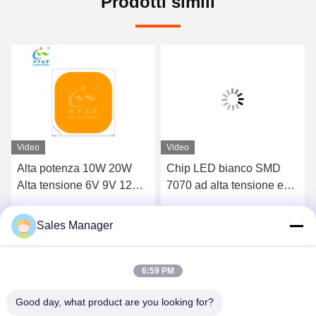
Prodotti simili
Video
Video
Alta potenza 10W 20W
Chip LED bianco SMD
Alta tensione 6V 9V 12V
7070 ad alta tensione e
18V 36V 72V 7070 LED
alta efficienza luminosa
Chip Ambrato Bianco
Sales Manager
Parla Adesso.
Parla Adesso.
Caldo 3000K 1000LM
2000LM 120° Angel vista
6:59 PM
Good day, what product are you looking for?