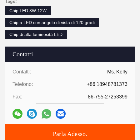
Tags:
Chip LED 3W-12W
Chip a LED con angolo di vista di 120 gradi
Chip di alta luminosità LED
Contatti
Contatti:
Ms. Kelly
Telefono:
+86 18948781373
Fax:
86-755-27253399
Parla Adesso.