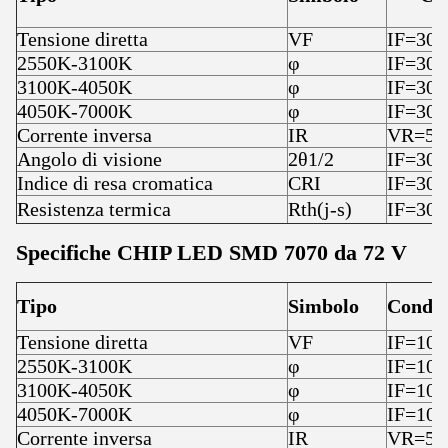
Tensione diretta
VF
IF=30
2550K-3100K
φ
IF=30
3100K-4050K
φ
IF=30
4050K-7000K
φ
IF=30
Corrente inversa
IR
VR=50
Angolo di visione
2θ1/2
IF=30
Indice di resa cromatica
CRI
IF=30
Resistenza termica
Rth(j-s)
IF=30
Specifiche CHIP LED SMD 7070 da 72 V
Tipo
Simbolo
Condiz
Tensione diretta
VF
IF=10
2550K-3100K
φ
IF=10
3100K-4050K
φ
IF=10
4050K-7000K
φ
IF=10
Corrente inversa
IR
VR=50