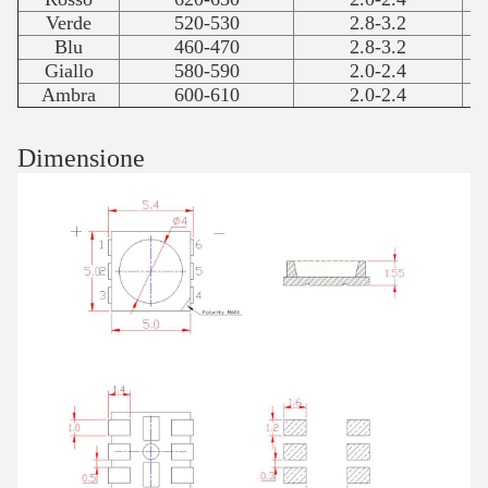
Verde
520-530
2.8-3.2
Blu
460-470
2.8-3.2
Giallo
580-590
2.0-2.4
Ambra
600-610
2.0-2.4
Dimensione