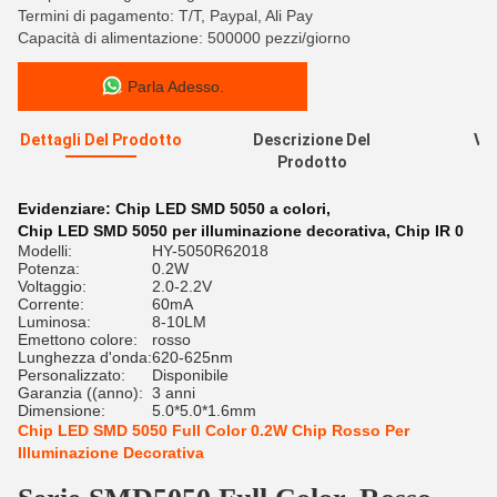
Termini di pagamento: T/T, Paypal, Ali Pay
Capacità di alimentazione: 500000 pezzi/giorno
Parla Adesso.
Dettagli Del Prodotto
Descrizione Del
Val
Prodotto
R
Evidenziare:
Chip LED SMD 5050 a colori
,
Chip LED SMD 5050 per illuminazione decorativa
,
Chip IR 0
Modelli:
HY-5050R62018
Potenza:
0.2W
Voltaggio:
2.0-2.2V
Corrente:
60mA
Luminosa:
8-10LM
Emettono colore:
rosso
Lunghezza d'onda:
620-625nm
Personalizzato:
Disponibile
Garanzia ((anno):
3 anni
Dimensione:
5.0*5.0*1.6mm
Chip LED SMD 5050 Full Color 0.2W Chip Rosso Per
Illuminazione Decorativa