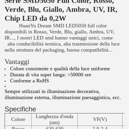
Serie SMD5050 Full Color, Rosso,
Verde, Blu, Giallo, Ambra, UV, IR,
Chip LED da 0,2W
HuanYu Dream SMD LED5050 full color
disponibili in Rosso, Verde, Blu, giallo, Ambra, UV,
IR..., I nostri LED smd hanno vantaggi unici, come
alta conducibilità termica, alta trasmissione della luce
nella
struttura del packaging,
buona compatibilità...
Vantaggi
Colore consistente e qualità della luce uniforme
Durata di vita super lunga: >50000 ore
Conforme a RoHS
Sempre utilizzati in illuminazione decorativa,
illuminazione esterna, illuminazione paesaggistica, ecc.
Specifiche
Lunghezza d'onda
Colore
VF(V)
(nm)
Rosso
620-630
2.0-2.4