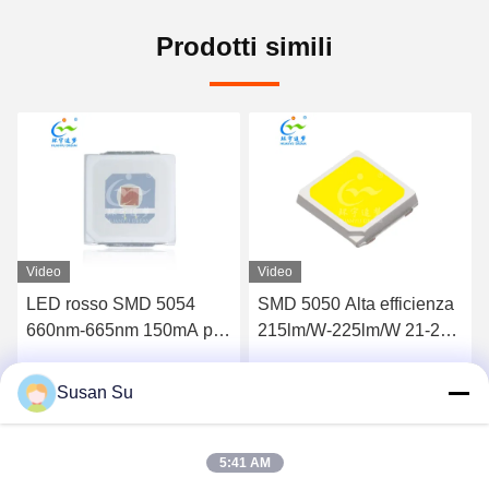
Prodotti simili
Video
Video
LED rosso SMD 5054
SMD 5050 Alta efficienza
660nm-665nm 150mA per
215lm/W-225lm/W 21-23V
luce progressiva a LED
45mA 3900-4100k LED
CHIP
Susan Su
Parla Adesso.
Parla Adesso.
5:41 AM