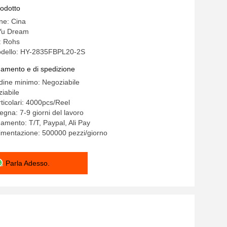
rodotto
ine: Cina
Yu Dream
e: Rohs
dello: HY-2835FBPL20-2S
gamento e di spedizione
rdine minimo: Negoziabile
iabile
ticolari: 4000pcs/Reel
egna: 7-9 giorni del lavoro
gamento: T/T, Paypal, Ali Pay
limentazione: 500000 pezzi/giorno
Parla Adesso.