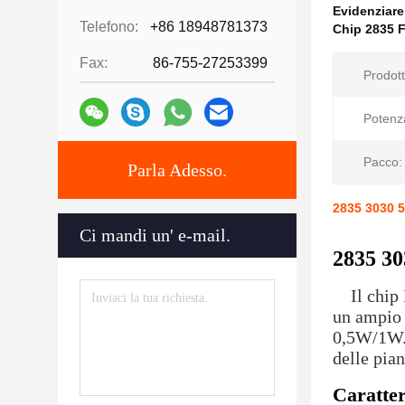
Evidenziar
Telefono:
+86 18948781373
Chip 2835 F
Fax:
86-755-27253399
Prodott
Potenz
Pacco:
Parla Adesso.
2835 3030 5
Ci mandi un' e-mail.
2835 30
Il chip L
un ampio 
0,5W/1W. 
delle pian
Caratter