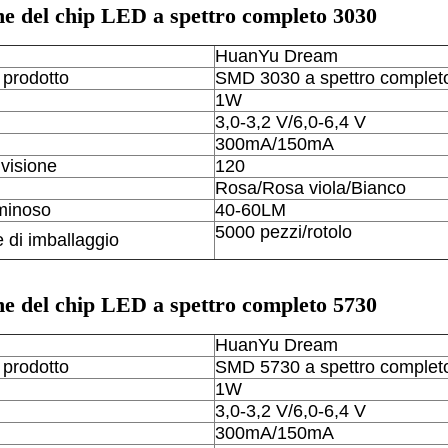
he del chip LED a spettro completo 3030
HuanYu Dream
prodotto
SMD 3030 a spettro complet
1W
3,0-3,2 V/6,0-6,4 V
300mA/150mA
 visione
120
Rosa/Rosa viola/Bianco
minoso
40-60LM
5000 pezzi/rotolo
e di imballaggio
he del chip LED a spettro completo 5730
HuanYu Dream
prodotto
SMD 5730 a spettro complet
1W
3,0-3,2 V/6,0-6,4 V
300mA/150mA