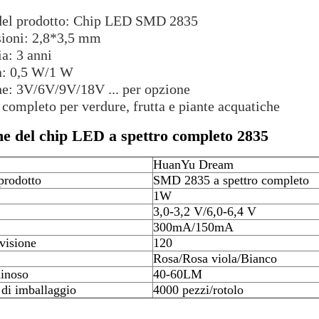
el prodotto: Chip LED SMD 2835
ioni: 2,8*3,5 mm
a: 3 anni
a: 0,5 W/1 W
e: 3V/6V/9V/18V ... per opzione
 completo per verdure, frutta e piante acquatiche
he del chip LED a spettro completo 2835
HuanYu Dream
prodotto
SMD 2835 a spettro completo
1W
3,0-3,2 V/6,0-6,4 V
300mA/150mA
visione
120
Rosa/Rosa viola/Bianco
minoso
40-60LM
 di imballaggio
4000 pezzi/rotolo