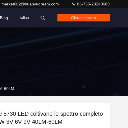
market002@huanyudream.com
86-755-23249689
Blog
Chiacchierata
Italian
0LM-60LM
 5730 LED coltivano lo spettro completo
 1W 3V 6V 9V 40LM-60LM