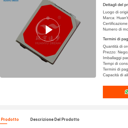
Dettagli del p
Luogo di orig
Marca: Huan
Certificazion
Numero di mo
Termini di pa
Quantità di o
Prezzo: Negoz
Imballaggi par
Tempi di cons
Termini di pa
Capacità di a
l Prodotto
Descrizione Del Prodotto