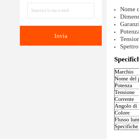
Nome d
Dimens
Garanzi
Potenz
Invia
Tension
Spettro
Specific
Marchio
Nome del 
Potenza
Tensione
Corrente
Angolo di 
Colore
Flusso lu
Specifiche