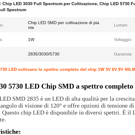
e:
Chip LED 3030 Full Spectrum per Coltivazione
,
Chip LED 5730 Fu
ull Spectrum
Chip LED SMD per coltivazione di pia
o:
Lumen:
nte
a:
1W
Voltaggio:
2835/3030/5730
Garanzia:
730 LED coltivano lo spettro completo del chip 1W 3V 6V 9V 40
30 5730 LED Chip SMD a spettro completo pe
ED SMD 2835 è un LED di alta qualità per la crescita 
angolo di visione di 120° e offre opzioni di tensione d
Questo chip LED è disponibile in diversi spettri. È il L
te.
istiche: