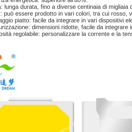
enza energetica: superiore all'80%.
: lunga durata, fino a diverse centinaia di migliaia d
: può essere prodotto in vari colori, tra cui rosso, 
ggio piatto: facile da integrare in vari dispositivi ele
urizzazione: dimensioni ridotte, facile da integrare in 
sità regolabile: personalizzare la corrente e la tens