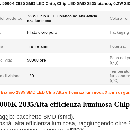
e:
5000K 2835 SMD LED Chip
,
Chip LED SMD 2835 bianco
,
0.2W 28
2835 Chip a LED bianco ad alta efficie
el prodotto:
Colore Tem
nza luminosa
:
Filato d'oro puro
Packaging 
ia:
Tra tre anni
Potenza:
Peso del p
di vita:
50000 ore
((kg):
Temperatur
o di visione:
120
funzionam
((°C):
Bianco 2835 SMD LED Chip Alta efficienza luminosa 3 anni di gar
000K 2835
Alta efficienza luminosa
Chip
laggio: pacchetto SMD (smd).
sità: alta efficienza luminosa, raggiungendo oltre 