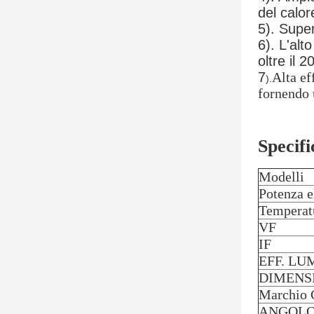
del calor
5). Super
6). L'alt
oltre il 
7
Alta ef
).
fornendo 
Specif
Modelli
Potenza e
Temperat
VF
IF
EFF. LU
DIMENS
Marchio
ANGOLO