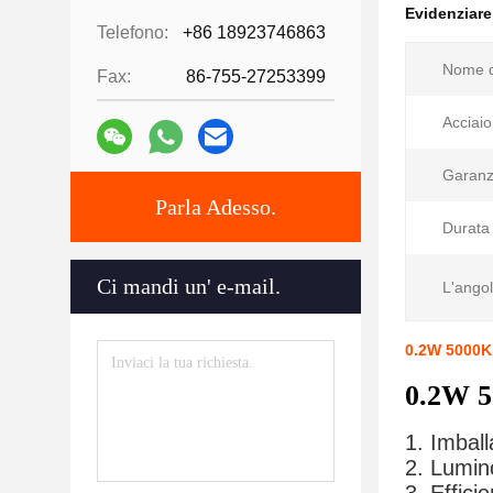
Evidenziar
Telefono:
+86 18923746863
Nome d
Fax:
86-755-27253399
Acciaio
Garanz
Parla Adesso.
Durata 
Ci mandi un' e-mail.
L'angol
0.2W 5000K 
0.2W 5
1. Imbal
2. Lumino