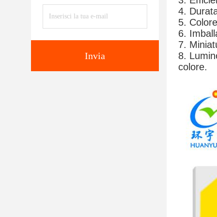
3. Effici
4. Durata
5. Colore
6. Imballa
7. Miniat
Invia
8. Lumino
colore.