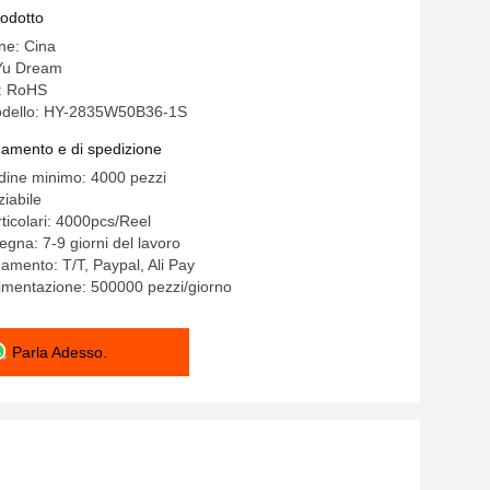
rodotto
ine: Cina
Yu Dream
e: RoHS
odello: HY-2835W50B36-1S
gamento e di spedizione
rdine minimo: 4000 pezzi
iabile
ticolari: 4000pcs/Reel
egna: 7-9 giorni del lavoro
gamento: T/T, Paypal, Ali Pay
limentazione: 500000 pezzi/giorno
Parla Adesso.