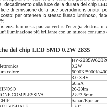
e, decadimento della luce della durata del chip LED
ficie di emissione della luce sovradimensionata: per
o costo: per ottenere lo stesso flusso luminoso, risp
20%
ficienza luminosa: può convertire l'energia elettrica in
un'illuminazione più brillante con un minore consumo 
iche del chip LED SMD 0.2W 2835
HY
-2835W60B2
lettronica
0.2W
ura colore
6000K/5000K/40
3.0-3.4V
60mA
MINOSO
26-28lm
IONE COMPLESSIVA
2.8*3.5mm
 CHIP
Sanan/Epistar
 DI VISUALE
120°