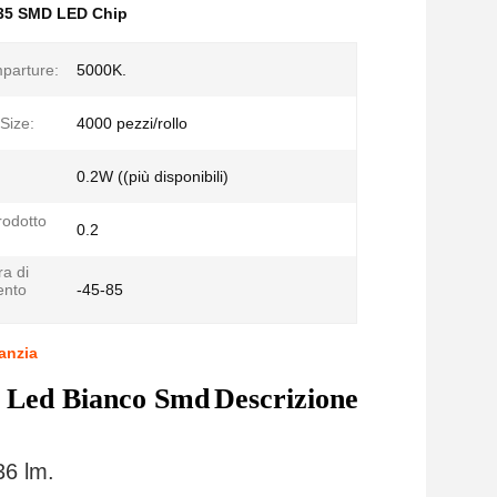
35 SMD LED Chip
parture:
5000K.
Size:
4000 pezzi/rollo
0.2W ((più disponibili)
rodotto
0.2
a di
ento
-45-85
anzia
 Led Bianco Smd
Descrizione
36 lm.