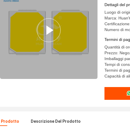
Dettagli del p
Luogo di orig
Marca: Huan
Certificazion
Numero di m
Termini di pa
Quantità di o
Prezzo: Negoz
Imballaggi par
Tempi di cons
Termini di pa
Capacità di a
l Prodotto
Descrizione Del Prodotto