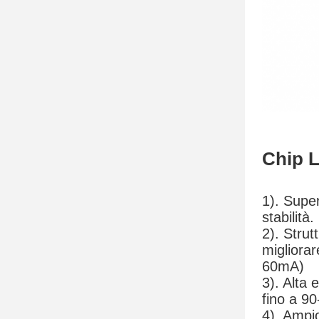
Chip 
1). Super
stabilità.
2). Strut
migliorar
60mA)
3). Alta 
fino a 9
4). Ampio