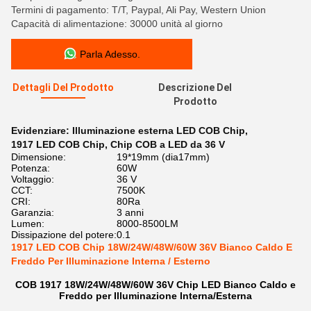
Termini di pagamento: T/T, Paypal, Ali Pay, Western Union
Capacità di alimentazione: 30000 unità al giorno
Parla Adesso.
Dettagli Del Prodotto
Descrizione Del
Prodotto
Evidenziare:
Illuminazione esterna LED COB Chip
,
1917 LED COB Chip
,
Chip COB a LED da 36 V
Dimensione:
19*19mm (dia17mm)
Potenza:
60W
Voltaggio:
36 V
CCT:
7500K
CRI:
80Ra
Garanzia:
3 anni
Lumen:
8000-8500LM
Dissipazione del potere:
0.1
1917 LED COB Chip 18W/24W/48W/60W 36V Bianco Caldo E
Freddo Per Illuminazione Interna / Esterno
COB 1917 18W/24W/48W/60W 36V Chip LED Bianco Caldo e
Freddo per Illuminazione Interna/Esterna