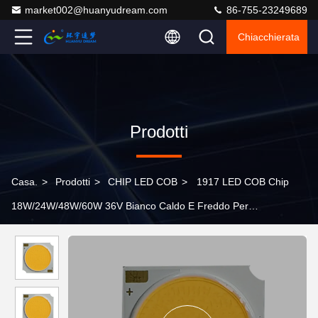
market002@huanyudream.com
86-755-23249689
Chiacchierata
Prodotti
Casa.
>
Prodotti
>
CHIP LED COB
>
1917 LED COB Chip
18W/24W/48W/60W 36V Bianco Caldo E Freddo Per
Illuminazione Interna / Esterno