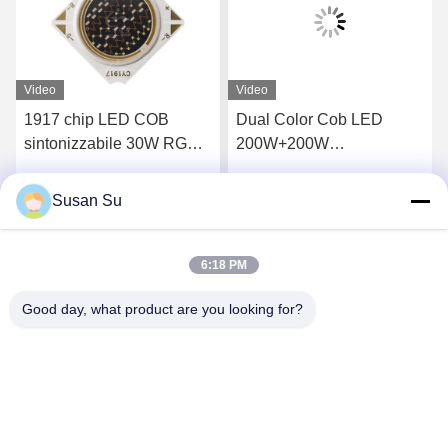
Video
Video
1917 chip LED COB
Dual Color Cob LED
sintonizzabile 30W RGB 3
200W+200W
in 1 LED COB verde blu
300W+300W 3838 5454
rosso 300Ma
6050 LED COB Chip
Susan Su
Parla Adesso.
Parla Adesso.
2700K 6500K Ra98 per la
fotografia
6:18 PM
Good day, what product are you looking for?
Shenzhen Huanyu Dream Technology Co., Ltd
market002@huanyudream.com
86-755-23249689