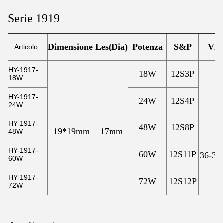
Serie 1919
Dimensione
Les(Dia)
Potenza
S&P
VF
Articolo
HY-1917-
18W
12S3P
18W
HY-1917-
24W
12S4P
24W
HY-1917-
48W
12S8P
19*19mm
17mm
48W
HY-1917-
60W
12S11P
36-39
60W
HY-1917-
72W
12S12P
72W